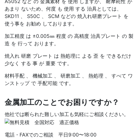
A5052 など の 金属素材 を 使用 しますが、 耐摩耗性 が
あまり ないため、何度 も 使用 する 治具としては、
SKD11 、 S50C 、 SCM などの 焼入れ研磨プレート を
使う事を お勧め しております。
加工精度 は ±0.005㎜ 程度 の 高精度 治具プレート の 製
造 を 行って おります。
焼入れ 研磨 プレート は 熱処理に よる 歪 を できるだけ
少なく する 事 が 重要 です。
材料手配 、 機械加工 、 研磨加工 、 熱処理 、 すべて ワ
ンストップ で 手配可能 です。
金属加工のことでお困りですか？
他社では断られた難しい加工も気軽にご相談ください。
電話・FAXでのご相談 平日9:00〜18:00