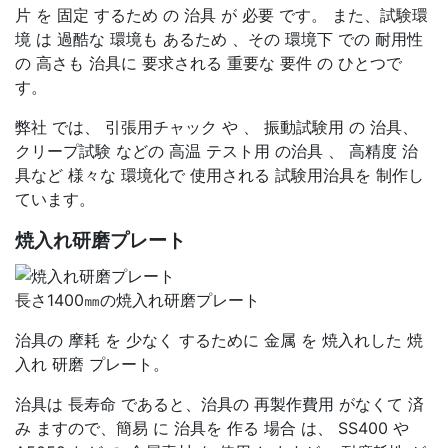
片 を 固定 するため の 治具 が 必要 です。 また、試験環
境 は 過酷な 環境も あるため 、その 環境下 での 耐用性
の 高さも 治具に 要求される 重要な 要件 の ひとつで
す。
弊社 では、 引張用チャック や 、 振動試験用 の 治具、
クリープ試験 などの 高温 テスト用 の治具 、 高精度 治
具など 様々な 環境化で 使用される 試験用治具を 制作し
ています。
焼入れ研磨プレート
長さ1400㎜の焼入れ研磨プレート
治具の 摩耗 を 少なく するために 金属 を 焼入れした 焼
入れ 研磨 プレート。
治具は 長寿命 であると、治具の 再製作費用 がなくて 済
み ますので、簡易 に 治具を 作る 場合 は、 SS400 や