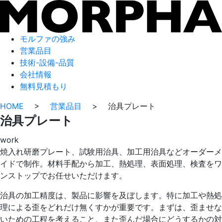
モルファの強み
営業品目
技術-設備-品質
会社情報
無料見積もり
HOME
>
営業品目
>
治具プレート
治具プレート
work
焼入れ研磨プレート、試験用治具、加工用治具などオーダーメ
イドで制作。材料手配から加工、熱処理、表面処理、検査をワ
ンストップでお任せいただけます。
治具の加工精度は、製品に影響を及ぼします。特に加工や熱処
理による歪をどれだけ無くすかが重要です。まずは、歪ませな
いための工程を考えること、また歪んだ場合にどうするかの対