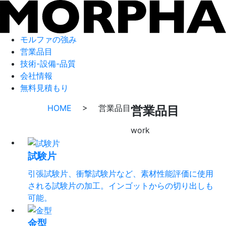
モルファの強み
営業品目
技術-設備-品質
会社情報
無料見積もり
HOME
>
営業品目
営業品目
work
試験片
引張試験片、衝撃試験片など、素材性能評価に使用
される試験片の加工。インゴットからの切り出しも
可能。
金型