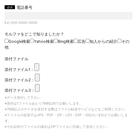
電話番号
Ex) 000-0000-0000
モルファをどこで知りましたか？
Google検索
Yahoo検索
Bing検索
広告
知人からの紹介
その
他
添付ファイル
添付ファイル1：
添付ファイル2：
添付ファイル3：
※データ添付して下さい
※添付は1ファイルあたり7MB以内でお願いします。
※7MB以上のデータを送付する際はファイル転送サービスなどをご利用ください。
※ファイルの拡張子はJPG・PDF・ZIP・LZH・DXF・IGSのいずれかでお願いしま
す。
※それ以外のファイルの場合はZIPファイルに圧縮して送信ください。