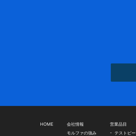
HOME
会社情報
営業品目
モルファの強み
テストピー