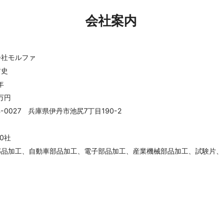
会社案内
会社モルファ
哲史
年
0万円
4-0027 兵庫県伊丹市池尻7丁目190-2
00社
部品加工、自動車部品加工、電子部品加工、産業機械部品加工、試験片